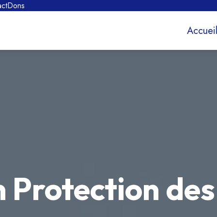
act
Dons
Accuei
n Protection de