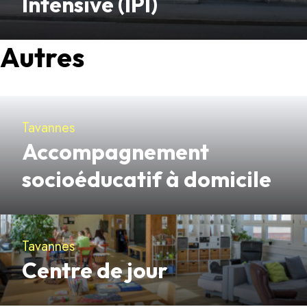
Intensive (IPI)
Découvrir
Autres
Tavannes
Accompagnement
socioéducatif à domicile
Découvrir
Tavannes
Centre de jour