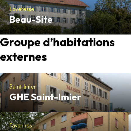
Loveresse
Beau-Site
Découvrir
Groupe d’habitations
externes
Saint-Imier
GHE Saint-Imier
Découvrir
Tavannes