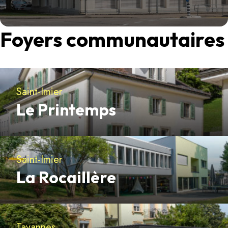
Foyers communautaires
Saint-Imier
Le Printemps
Découvrir
Saint-Imier
La Rocaillère
Découvrir
Tavannes