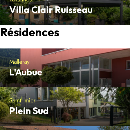
Villa Clair Ruisseau
Découvrir
Résidences
Malleray
L'Aubue
Découvrir
Saint-Imier
Plein Sud
Découvrir