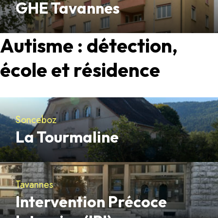
GHE Tavannes
Découvrir
Autisme : détection,
école et résidence
Sonceboz
La Tourmaline
Découvrir
Tavannes
Intervention Précoce